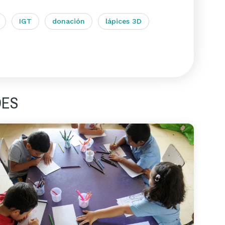
IGT
donación
lápices 3D
DES