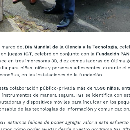
l marco del
Día Mundial de la Ciencia y la Tecnología
, cel
r en juegos
IGT
, celebró en conjunto con la
Fundación PA
uce en tres impresoras 3D, diez computadoras de última g
alla para niñas, niños y personas adlescentes, durante el
TecnoBus, en las instalaciones de la fundación.
esta colaboración público-privada más de
1.590 niños
, ent
s instrumentos de manera segura. IGT se identifica con e
utadoras y dispositivos móviles para inculcar en los peq
onsable de las tecnologías de información y comunicación
IGT estamos felices de poder agregar valor a este esfuerz
amos cómo poder ayudar desde nuestro programa IGT After