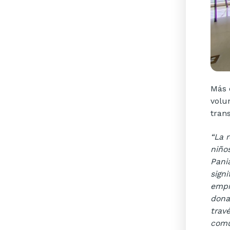
Más 
volu
tran
“La 
niño
Pani
sign
empr
dona
trav
comu