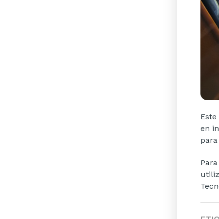
Este
en i
para
Para
util
Tecn