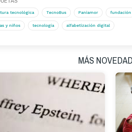
QUETAS
tura tecnológica
TecnoBus
Paniamor
fundación
as y niños
tecnología
alfabetización digital
MÁS NOVEDA