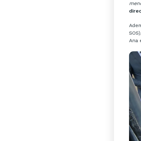
meno
dire
Adem
SOS)
Ana 