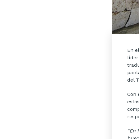
En e
líde
trad
pant
del 
Con 
esto
comp
resp
“En 
busc