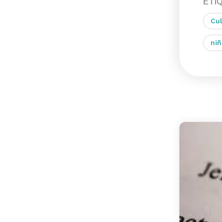
ETI
Cul
niñ