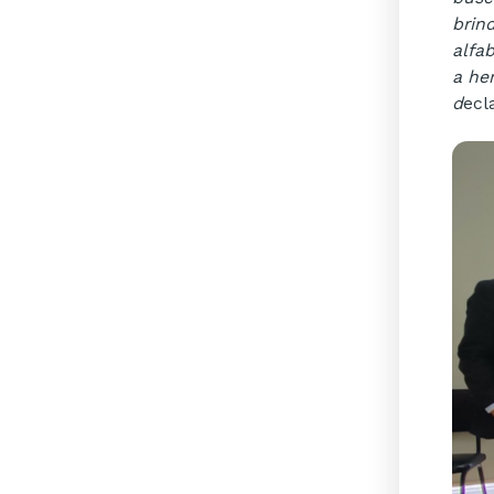
brin
alfa
a he
d
ecl