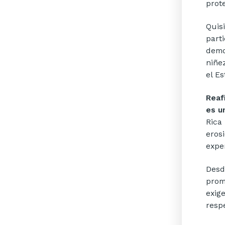
prote
Quis
part
demo
niñe
el E
Reaf
es u
Rica
eros
expe
Desd
prom
exig
resp