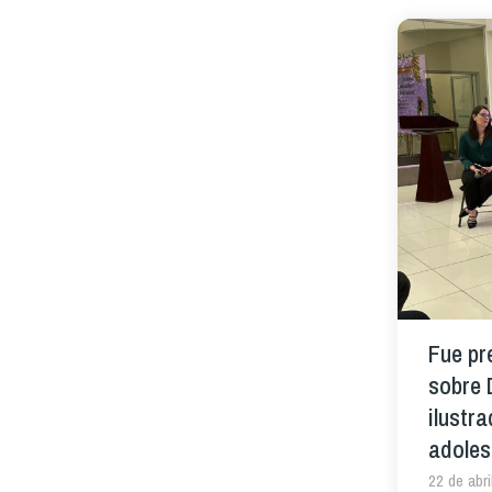
Fue pr
sobre 
ilustra
adoles
22 de abri