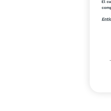
El c
comp
Enti