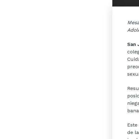
Mesa
Adol
San 
cole
Cuid
preo
sexu
Resu
posi
nieg
bana
Este
de l