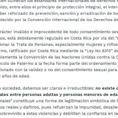
ién vulneran los estándares internacionales de derechos
ido, entre ellos el principio de protección integral, el in
eber reforzado de prevención, sanción y erradicación de to
blecido por la Convención Internacional de los Derechos de
arácter inválido e improcedente de todo consentimiento s
ños, está debidamente regulado en Costa Rica por vía del “P
ionar la Trata de Personas, especialmente mujeres y niño
rmo, ratificado por Costa Rica mediante la “Ley No 8315” 
lementa la Convención de las Naciones Unidas contra la 
ocolo de Palermo a la fecha forma parte del ordenamiento j
cionado con la validez o no del consentimiento sexual par
8 años de edad.
 sociedad, debemos ser claros e irreductibles:
no existe 
ales entre personas adultas y personas menores de eda
males” constituye una forma de legitimación simbólica de l
tos reales y dañinos, pues refuerzan la impunidad, desalie
sobrevivido a estas violencias y debilitan la confianza en 