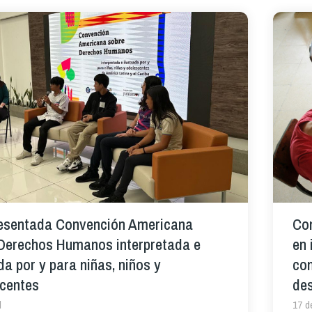
esentada Convención Americana
Com
Derechos Humanos interpretada e
en 
da por y para niñas, niños y
con
centes
de
l
17 d