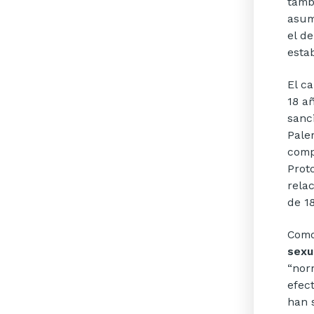
tamb
asum
el d
esta
El c
18 a
sanc
Pale
comp
Prot
rela
de 1
Como
sexu
“nor
efec
han 