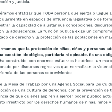
cción y justicia.
iéramos enfatizar que TODA persona que ejerza o llegue a 
icularmente en espacios de influencia legislativa o de for
strar la capacidad de ajustar sus concepciones, discurso
z y la adolescencia. La función pública exige un compromi
stado de derecho y la protección de las poblaciones en may
irmamos que la protección de niñas, niños y personas ado
na cuestión ideológica, partidaria ni opinable. Es una obli
 ha construido, con enormes esfuerzos históricos, un mar
ionado por discursos regresivos que normalizan la violencia
riencia de las personas sobrevivientes.
e la Mesa de Trabajo por una Agenda Social para los Cuid
oción de una cultura de derechos, con la prevención de to
encia de que quienes aspiren a ejercer poder público actú
eto irrestricto por los derechos humanos de niñas, niños 