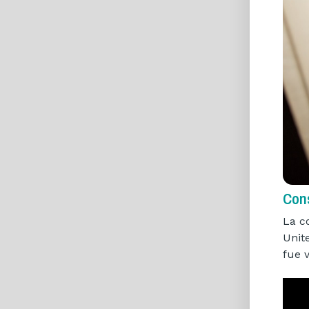
Cons
La c
Unit
fue 