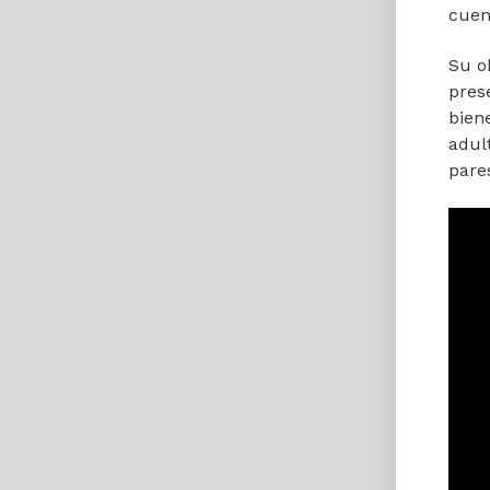
cuen
Su o
pres
bien
adul
pare