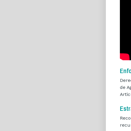
Enf
Dere
de A
Arti
Estr
Reco
recu